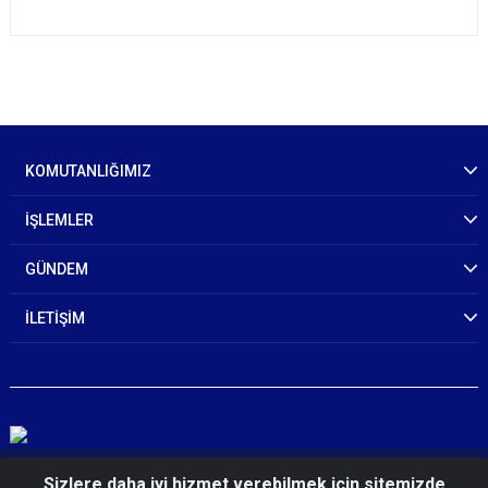
KOMUTANLIĞIMIZ
İŞLEMLER
GÜNDEM
İLETİŞİM
© 2026 Zonguldak İl Jandarma Komutanlığı
Sizlere daha iyi hizmet verebilmek için sitemizde