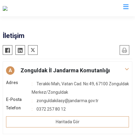
İl Jandarma Komutanlıkları
İletişim
Zonguldak İl Jandarma Komutanlığı
A
Adres
Terakki Mah, Vatan Cad. No:49, 67100 Zonguldak
Merkez/Zonguldak
E-Posta
zonguldakilasy@jandarma.gov.tr
Telefon
0372 257 80 12
Haritada Gör