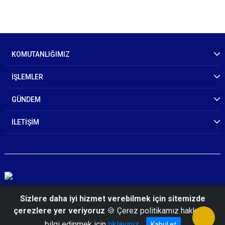
KOMUTANLIĞIMIZ
İŞLEMLER
GÜNDEM
İLETİŞİM
© 2026 Zonguldak İl Jandarma Komutanlığı
Sizlere daha iyi hizmet verebilmek için sitemizde
çerezlere yer veriyoruz
🍪 Çerez politikamız hakkında
bilgi edinmek için
tıklayınız
Kabul et