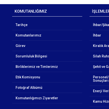
KOMUTANLIĞIMIZ
İŞLEMLE
Tarihçe
İhbar/Şik
Komutanlarımız
İhbar
Görev
Kiralık Ar
Sorumluluk Bölgesi
Silah Ruhs
Birliklerimiz ve Timlerimiz
Şehit ve G
Etik Komisyonu
Personel/
Sonuçları
Fotoğraf Albümü
Enerji Veri
Komutanlığımızı Ziyaretler
Kamu Hizm