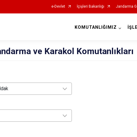
e-Devlet
İçişleri Bakanlığı
Jandarma Ge
KOMUTANLIĞIMIZ
İŞL
İl Jandarma Komutanlıkları
andarma ve Karakol Komutanlıkları
ldak