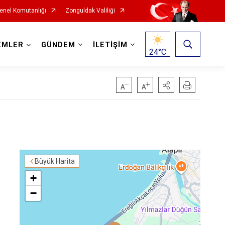
nel Komutanlığı
Zonguldak Valiliği
EMLER
GÜNDEM
İLETİŞİM
24
°C
Büyük Harita
+
−