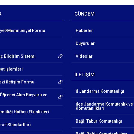
R
GÜNDEM
ayet/Memnuniyet Formu
Haberler
Duyurular
aç Bildirim Sistemi
Videolar
at İşlemleri
İLETİŞİM
azi İletişim Formu
İl Jandarma Komutanlığı
Öğrenci Alım Başvuru ve
İlçe Jandarma Komutanlık ve
Komutanlıkları
mliliği Haftası Etkinlikleri
Bağlı Tabur Komutanlığı
et Standartları