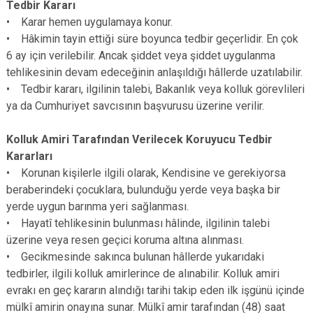
Tedbir Kararı
• Karar hemen uygulamaya konur.
• Hâkimin tayin ettiği süre boyunca tedbir geçerlidir. En çok
6 ay için verilebilir. Ancak şiddet veya şiddet uygulanma
tehlikesinin devam edeceğinin anlaşıldığı hâllerde uzatılabilir.
• Tedbir kararı, ilgilinin talebi, Bakanlık veya kolluk görevlileri
ya da Cumhuriyet savcısının başvurusu üzerine verilir.
Kolluk Amiri Tarafından Verilecek Koruyucu Tedbir
Kararları
• Korunan kişilerle ilgili olarak, Kendisine ve gerekiyorsa
beraberindeki çocuklara, bulunduğu yerde veya başka bir
yerde uygun barınma yeri sağlanması.
• Hayatî tehlikesinin bulunması hâlinde, ilgilinin talebi
üzerine veya resen geçici koruma altına alınması.
• Gecikmesinde sakınca bulunan hâllerde yukarıdaki
tedbirler, ilgili kolluk amirlerince de alınabilir. Kolluk amiri
evrakı en geç kararın alındığı tarihi takip eden ilk işgünü içinde
mülkî amirin onayına sunar. Mülkî amir tarafından (48) saat