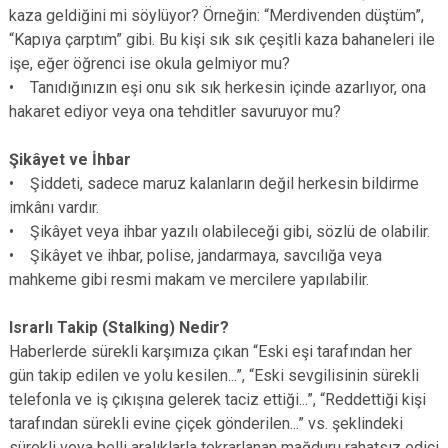
kaza geldiğini mi söylüyor? Örneğin: “Merdivenden düştüm”,
“Kapıya çarptım” gibi. Bu kişi sık sık çeşitli kaza bahaneleri ile
işe, eğer öğrenci ise okula gelmiyor mu?
• Tanıdığınızın eşi onu sık sık herkesin içinde azarlıyor, ona
hakaret ediyor veya ona tehditler savuruyor mu?
Şikâyet ve İhbar
• Şiddeti, sadece maruz kalanların değil herkesin bildirme
imkânı vardır.
• Şikâyet veya ihbar yazılı olabileceği gibi, sözlü de olabilir.
• Şikâyet ve ihbar, polise, jandarmaya, savcılığa veya
mahkeme gibi resmi makam ve mercilere yapılabilir.
Israrlı Takip (Stalking) Nedir?
Haberlerde sürekli karşımıza çıkan “Eski eşi tarafından her
gün takip edilen ve yolu kesilen...”, “Eski sevgilisinin sürekli
telefonla ve iş çıkışına gelerek taciz ettiği...”, “Reddettiği kişi
tarafından sürekli evine çiçek gönderilen...” vs. şeklindeki
sürekli veya belli aralıklarla tekrarlanan mağduru rahatsız edici