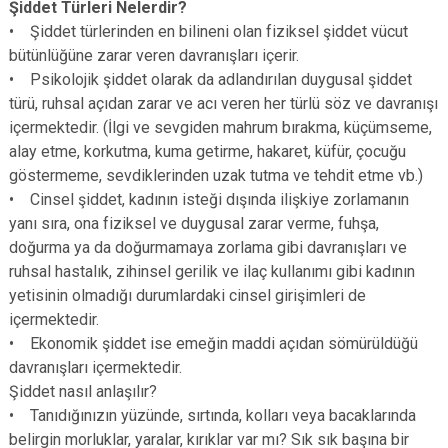
Şiddet Türleri Nelerdir?
• Şiddet türlerinden en bilineni olan fiziksel şiddet vücut
bütünlüğüne zarar veren davranışları içerir.
• Psikolojik şiddet olarak da adlandırılan duygusal şiddet
türü, ruhsal açıdan zarar ve acı veren her türlü söz ve davranışı
içermektedir. (İlgi ve sevgiden mahrum bırakma, küçümseme,
alay etme, korkutma, kuma getirme, hakaret, küfür, çocuğu
göstermeme, sevdiklerinden uzak tutma ve tehdit etme vb.)
• Cinsel şiddet, kadının isteği dışında ilişkiye zorlamanın
yanı sıra, ona fiziksel ve duygusal zarar verme, fuhşa,
doğurma ya da doğurmamaya zorlama gibi davranışları ve
ruhsal hastalık, zihinsel gerilik ve ilaç kullanımı gibi kadının
yetisinin olmadığı durumlardaki cinsel girişimleri de
içermektedir.
• Ekonomik şiddet ise emeğin maddi açıdan sömürüldüğü
davranışları içermektedir.
Şiddet nasıl anlaşılır?
• Tanıdığınızın yüzünde, sırtında, kolları veya bacaklarında
belirgin morluklar, yaralar, kırıklar var mı? Sık sık başına bir